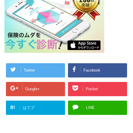
Twitter
Facebook
Google+
Pocket
B!
はてブ
LINE