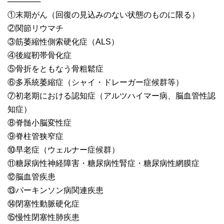
──────
①末期がん（回復の見込みのない状態のものに限る）
②関節リウマチ
③筋萎縮性側索硬化症（ALS）
④後縦靭帯骨化症
⑤骨折をともなう骨粗鬆症
⑥多系統萎縮症（シャイ・ドレーガー症候群等）
⑦初老期における認知症（アルツハイマー病、脳血管性認
知症）
⑧脊髄小脳変性症
⑨脊柱管狭窄症
⑩早老症（ウェルナー症候群）
⑪糖尿病性神経障害・糖尿病性腎症・糖尿病性網膜症
⑫脳血管疾患
⑬パーキンソン病関連疾患
⑭閉塞性動脈硬化症
⑮慢性閉塞性肺疾患