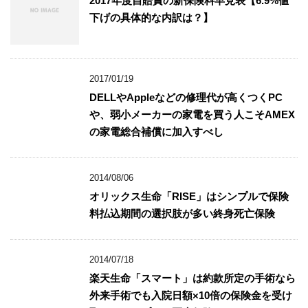
2017年度自賠責の新保険料早見表【6.9%値
下げの具体的な内訳は？】
2017/01/19
DELLやAppleなどの修理代が高くつくPC
や、弱小メーカーの家電を買う人こそAMEX
の家電総合補償に加入すべし
2014/08/06
オリックス生命「RISE」はシンプルで保険
料払込期間の選択肢が多い終身死亡保険
2014/07/18
楽天生命「スマート」は約款所定の手術なら
外来手術でも入院日額×10倍の保険金を受け