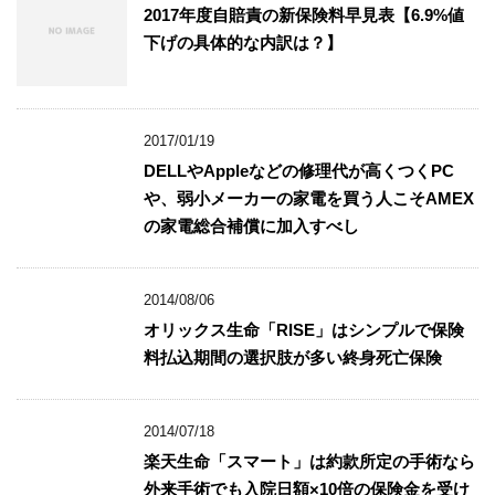
2017年度自賠責の新保険料早見表【6.9%値
下げの具体的な内訳は？】
2017/01/19
DELLやAppleなどの修理代が高くつくPC
や、弱小メーカーの家電を買う人こそAMEX
の家電総合補償に加入すべし
2014/08/06
オリックス生命「RISE」はシンプルで保険
料払込期間の選択肢が多い終身死亡保険
2014/07/18
楽天生命「スマート」は約款所定の手術なら
外来手術でも入院日額×10倍の保険金を受け