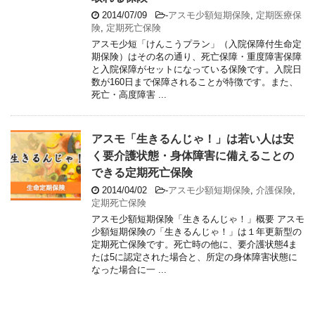
2014/07/09
-
アスモ少額短期保険
,
定期医療保
険
,
定期死亡保険
アスモ少短「けんこうプラン」（入院保障付生命定
期保険）はその名の通り、死亡保障・重度障害保障
と入院保障がセットになっている保険です。入院日
数が160日まで保障されることが特徴です。また、
死亡・高度障害 ...
アスモ「生きるんじゃ！」は若い人は安
く要介護状態・身体障害に備えることの
できる定期死亡保険
2014/04/02
-
アスモ少額短期保険
,
介護保険
,
定期死亡保険
アスモ少額短期保険「生きるんじゃ！」概要 アスモ
少額短期保険の「生きるんじゃ！」は１年更新型の
定期死亡保険です。死亡時の他に、要介護状態4ま
たは5に認定された場合と、所定の身体障害状態に
なった場合に一 ...