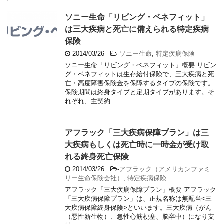
ソニー生命「リビング・ベネフィット」
は三大疾病と死亡に備えられる特定疾病
保険
2014/03/26
-
ソニー生命
,
特定疾病保険
ソニー生命「リビング・ベネフィット」概要 リビン
グ・ベネフィットは生存給付保険で、三大疾病と死
亡・高度障害保険金を保障するタイプの保険です。
保険期間は終身タイプと定期タイプがあります。そ
れぞれ、主契約 ...
アフラック「三大疾病保障プラン」は三
大疾病もしくは死亡時に一時金が受け取
れる終身死亡保険
2014/03/26
-
アフラック（アメリカンファミ
リー生命保険会社）
,
特定疾病保険
アフラック「三大疾病保障プラン」概要 アフラック
「三大疾病保障プラン」は、正規名称は無配当<三
大疾病保障終身保険>といいます。三大疾病（がん
（悪性新生物）、急性心筋梗塞、脳卒中）になり支