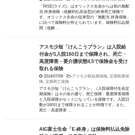
「RISE(ライズ)」はオリックス生命からは初の無配
当 終身保険（低解約払戻金型)の終身死亡保険で
す。オリックス生命の従来型の「無配当 終身保険」
に比べて保険料が抑えられています。保険料払込期
間（低解 ...
アスモ少短「けんこうプラン」は入院給
付金が1入院160日まで保障され、死亡・
高度障害・要介護状態4,5で保険金を受け
取れる保険
2014/07/09
-
アスモ少額短期保険
,
定期医療保
険
,
定期死亡保険
アスモ少短「けんこうプラン」（入院保障付生命定
期保険）はその名の通り、死亡保障・重度障害保障
と入院保障がセットになっている保険です。入院日
数が160日まで保障されることが特徴です。また、
死亡・高度障害 ...
AIG富士生命「E-終身」は保険料払込免除