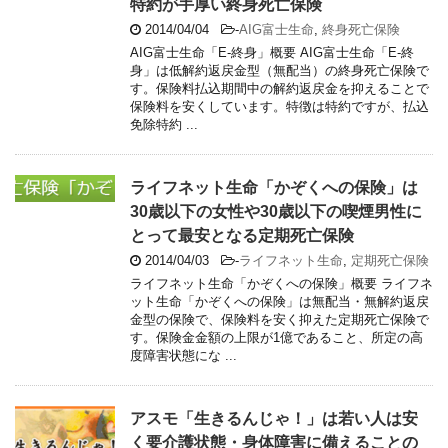
特約が手厚い終身死亡保険
2014/04/04
-
AIG富士生命
,
終身死亡保険
AIG富士生命「E-終身」概要 AIG富士生命「E-終
身」は低解約返戻金型（無配当）の終身死亡保険で
す。保険料払込期間中の解約返戻金を抑えることで
保険料を安くしています。特徴は特約ですが、払込
免除特約 ...
ライフネット生命「かぞくへの保険」は
30歳以下の女性や30歳以下の喫煙男性に
とって最安となる定期死亡保険
2014/04/03
-
ライフネット生命
,
定期死亡保険
ライフネット生命「かぞくへの保険」概要 ライフネ
ット生命「かぞくへの保険」は無配当・無解約返戻
金型の保険で、保険料を安く抑えた定期死亡保険で
す。保険金金額の上限が1億であること、所定の高
度障害状態にな ...
アスモ「生きるんじゃ！」は若い人は安
く要介護状態・身体障害に備えることの