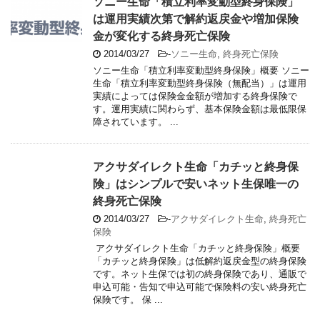
ソニー生命「積立利率変動型終身保険」
は運用実績次第で解約返戻金や増加保険
金が変化する終身死亡保険
2014/03/27
-
ソニー生命
,
終身死亡保険
ソニー生命「積立利率変動型終身保険」概要 ソニー
生命「積立利率変動型終身保険（無配当）」は運用
実績によっては保険金金額が増加する終身保険で
す。運用実績に関わらず、基本保険金額は最低限保
障されています。 ...
アクサダイレクト生命「カチッと終身保
険」はシンプルで安いネット生保唯一の
終身死亡保険
2014/03/27
-
アクサダイレクト生命
,
終身死亡
保険
アクサダイレクト生命「カチッと終身保険」概要
「カチッと終身保険」は低解約返戻金型の終身保険
です。ネット生保では初の終身保険であり、通販で
申込可能・告知で申込可能で保険料の安い終身死亡
保険です。 保 ...