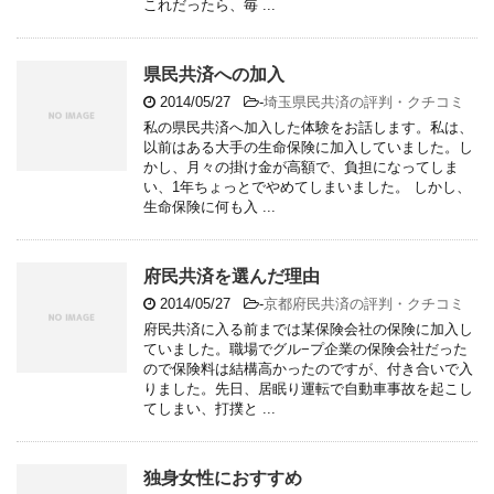
これだったら、毎 ...
県民共済への加入
2014/05/27
-
埼玉県民共済の評判・クチコミ
私の県民共済へ加入した体験をお話します。私は、
以前はある大手の生命保険に加入していました。し
かし、月々の掛け金が高額で、負担になってしま
い、1年ちょっとでやめてしまいました。 しかし、
生命保険に何も入 ...
府民共済を選んだ理由
2014/05/27
-
京都府民共済の評判・クチコミ
府民共済に入る前までは某保険会社の保険に加入し
ていました。職場でグル−プ企業の保険会社だった
ので保険料は結構高かったのですが、付き合いで入
りました。先日、居眠り運転で自動車事故を起こし
てしまい、打撲と ...
独身女性におすすめ