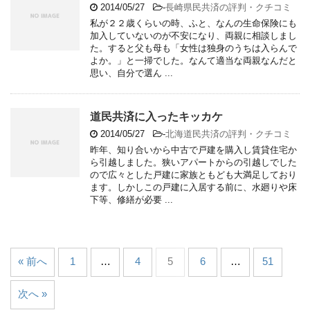
2014/05/27
-
長崎県民共済の評判・クチコミ
私が２２歳くらいの時、ふと、なんの生命保険にも
加入していないのが不安になり、両親に相談しまし
た。すると父も母も「女性は独身のうちは入らんで
よか。」と一掃でした。なんて適当な両親なんだと
思い、自分で選ん ...
道民共済に入ったキッカケ
2014/05/27
-
北海道民共済の評判・クチコミ
昨年、知り合いから中古で戸建を購入し賃貸住宅か
ら引越しました。狭いアパートからの引越しでした
ので広々とした戸建に家族ともども大満足しており
ます。しかしこの戸建に入居する前に、水廻りや床
下等、修繕が必要 ...
« 前へ
1
…
4
5
6
…
51
次へ »