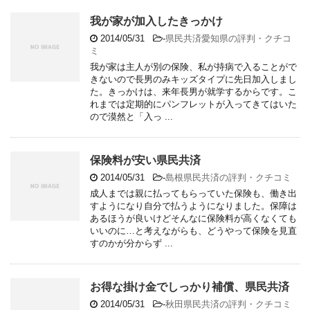
我が家が加入したきっかけ
2014/05/31
-
県民共済愛知県の評判・クチコ
ミ
我が家は主人が別の保険、私が持病で入ることがで
きないので長男のみキッズタイプに先日加入しまし
た。きっかけは、来年長男が就学するからです。こ
れまでは定期的にパンフレットが入ってきてはいた
ので漠然と「入っ ...
保険料が安い県民共済
2014/05/31
-
島根県民共済の評判・クチコミ
成人までは親に払ってもらっていた保険も、働き出
すようになり自分で払うようになりました。保障は
あるほうが良いけどそんなに保険料が高くなくても
いいのに…と考えながらも、どうやって保険を見直
すのかが分からず ...
お得な掛け金でしっかり補償、県民共済
2014/05/31
-
秋田県民共済の評判・クチコミ