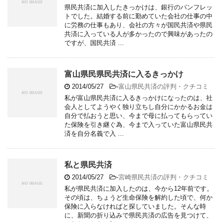
県民共済に加入したきっかけは、銀行のパンフレッ
トでした。結婚する前に勤めていた会社の仕事の中
に労務の仕事もあり、会社の方々が国民共済や県民
共済に入っている人が多かったので興味があったの
ですが、国民共済 ...
富山県民県民共済に入るきっかけ
2014/05/27
-
富山県民共済の評判・クチコミ
私が富山県民共済に入るきっかけになったのは、社
会人としてようやく独り立ちし自分にかかるお金は
自分で払おうと思い、今まで母に払ってもらってい
た保険を引き継ぐ為、今まで入っていた富山県民共
済を自分名義で入 ...
私と県民共済
2014/05/27
-
宮崎県民共済の評判・クチコミ
私が県民共済に加入したのは、今から12年前です。
その頃は、ちょうど生命保険を解約した頃で、何か
保険に入らなければと探していました。そんな時
に、新聞の折り込みで県民共済の広告を見つけて、