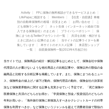
Activity
FPに保険の無料相談ができるサービスまとめ
LifePapaに相談する
Members
【任意・自賠責】車種
別の自動車保険料の相場・目安まとめ
お問い合わせ
こ
ども保険ランキング
ネット生保（インターネット経由で加
入できる保険会社）のまとめ
プライバシーポリシー
保
険にまつわるTwitterアカウントの一覧
共済を比較・検討する
ときに読みたい記事のまとめ
当サイトの記事ライターを募
集しています
本サイトのオススメ記事
来店型ショップ
一覧
自賠責保険料一覧(2013年4月改訂分)
当サイトでは、保険商品の紹介・解説記事をはじめとして、保険会社や保険
代理店の人が書けないような他社商品との比較記事や、保険以外の類似の金
融商品と比較する分析記事を掲載しています。また、保険にまつわるニュー
ス、保険料金の値上げ／値下げ動向、保険代理店の動向、保険会社の決算状
況など保険業界動向に関する記事も充実させていく予定です。 「死亡保険や
医療保険と共済のどちらがお得か」「学資保険と預金／投資信託のどちらの
年利が高いか」「海外旅行保険に単独加入すべきかクレジットカードの付帯
保険を利用すべきか」など保険というジャンルを超えて消費者目線で類似の