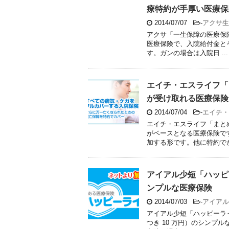
療特約が手厚い医療保
2014/07/07
-
アクサ生
アクサ「一生保障の医療保
医療保険で、入院給付金と
す。ガンの場合は入院日 ...
エイチ・エスライフ「
が受け取れる医療保険
2014/07/04
-
エイチ・
エイチ・エスライフ「まと
がベースとなる医療保険で
加する形です。他に特約でがん
アイアル少短「ハッピ
ンプルな医療保険
2014/07/03
-
アイアル
アイアル少短「ハッピーライ
つき 10 万円）のシンプ