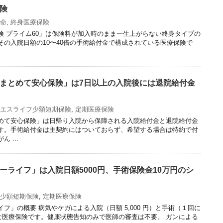
険
命
,
終身医療保険
険 プライム60」は保険料が加入時のまま一生上がらない終身タイプの
その入院日額の10〜40倍の手術給付金で構成されている医療保険で
まとめて安心保険」は7日以上の入院後には退院給付金
エスライフ少額短期保険
,
定期医療保険
めて安心保険」は日帰り入院から保障される入院給付金と退院給付金
す。手術給付金は主契約にはついておらず、希望する場合は特約で付
 ...
ーライフ」は入院日額5000円、手術保険金10万円のシ
少額短期保険
,
定期医療保険
フ」の概要 病気やケガによる入院（日額 5,000 円）と手術（１回に
ルな医療保険です。健康状態告知のみで医師の審査は不要。 ガンによる