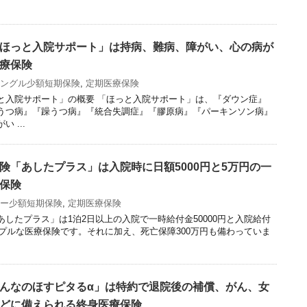
ほっと入院サポート」は持病、難病、障がい、心の病が
療保険
ングル少額短期保険
,
定期医療保険
と入院サポート」の概要 「ほっと入院サポート」は、『ダウン症』
うつ病』『躁うつ病』『統合失調症』『膠原病』『パーキンソン病』
 ...
険「あしたプラス」は入院時に日額5000円と5万円の一
保険
ー少額短期保険
,
定期医療保険
したプラス」は1泊2日以上の入院で一時給付金50000円と入院給付
ンプルな医療保険です。それに加え、死亡保障300万円も備わっていま
んなのほすピタるα」は特約で退院後の補償、がん、女
どに備えられる終身医療保険