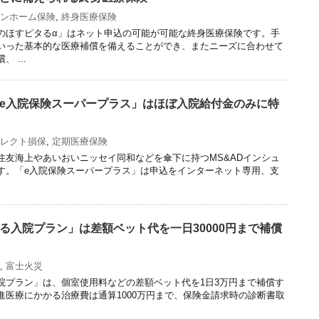
ンホーム保険
,
終身医療保険
のほすピタるα」はネット申込の可能が可能な終身医療保険です。手
いった基本的な医療補償を備えることができ、またニーズに合わせて
 ...
e入院保険スーパープラス」はほぼ入院給付金のみに特
レクト損保
,
定期医療保険
住友海上やあいおいニッセイ同和などを傘下に持つMS&ADインシュ
す。「e入院保険スーパープラス」は申込をインターネット専用、支
る入院プラン」は差額ベット代を一日30000円まで補償
,
富士火災
院プラン」は、個室使用料などの差額ベット代を1日3万円まで補償す
進医療にかかる治療費は通算1000万円まで、保険金請求時の診断書取