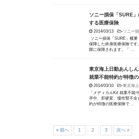
ソニー損保「SURE
する医療保険
2014/03/13
-
ソニー損
ソニー損保「SURE」概要
保障した終身医療保険です
限に保障されます。「 ...
東京海上日動あんしん
就業不能特約が特徴の
2014/03/10
-
東京海上
「メディカルKit 就業不
卒中、肝硬変、慢性腎不全
約が特徴の医療保険で ...
« 前へ
1
2
3
次へ »