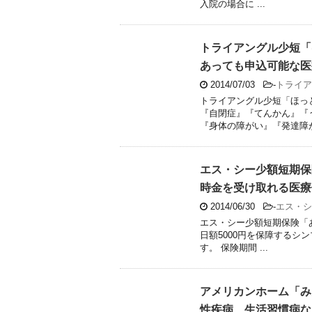
入院の場合に ...
トライアングル少短「
あっても申込可能な医
2014/07/03
-
トライア
トライアングル少短「ほっ
『自閉症』『てんかん』『
『身体の障がい』『発達障がい
エス・シー少額短期保
時金を受け取れる医療
2014/06/30
-
エス・シ
エス・シー少額短期保険「あ
日額5000円を保障するシ
す。 保険期間 ...
アメリカンホーム「み
性疾病、生活習慣病な